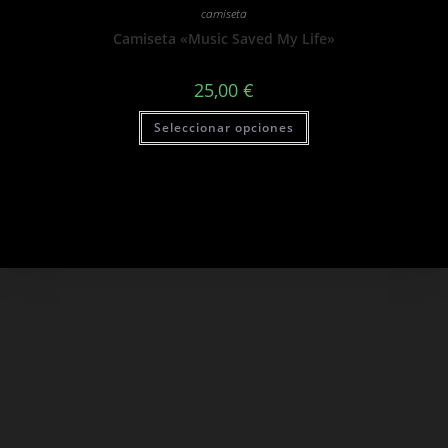
camiseta
Camiseta «Music Saved My Life»
25,00
€
Este
Seleccionar opciones
producto
tiene
múltiples
variantes.
Las
opciones
se
pueden
elegir
en
la
página
de
producto