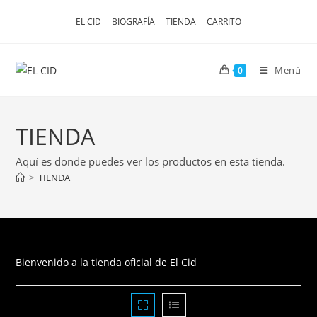
Ir
EL CID
BIOGRAFÍA
TIENDA
CARRITO
al
contenido
Menú
0
TIENDA
Aquí es donde puedes ver los productos en esta tienda.
>
TIENDA
Bienvenido a la tienda oficial de El Cid